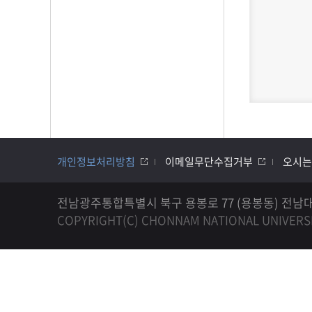
개인정보처리방침
이메일무단수집거부
오시는
전남광주통합특별시 북구 용봉로 77 (용봉동) 전남대학교 자연과
COPYRIGHT(C) CHONNAM NATIONAL UNIVERSIT