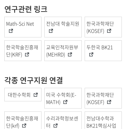
연구관련 링크
Math-Sci Net
전남대 학술지원
한국과학재단
(KOSEF)
한국학술진흥재
교육인적자원부
두한국 BK21
단(KRF)
(MEHRD)
각종 연구지원 연결
대한수학회
미국 수학회(E-
한국과학재단
MATH)
(KOSEF)
한국학술진흥재
수리과학정보센
전남대수학과
단(krf)
터
BK21핵심사업