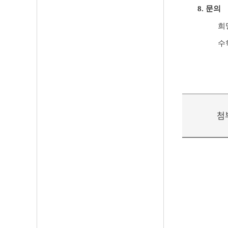
8.
문의
희
수
첨