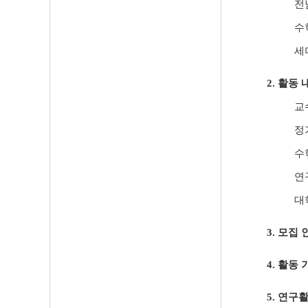
전
수
세
2.
활동 
교
정
수
연
대
3.
모집 
4.
활동 
5.
연구활