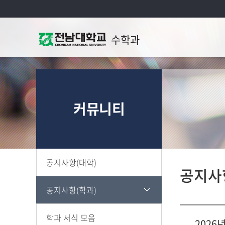
수학과
학과
교수
커뮤니티
연혁
찾아
공지사항(대학)
공지사
공지사항(학과)
학과 서식 모음
2026