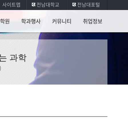
사이트맵
전남대학교
전남대포털
학원
학과행사
커뮤니티
취업정보
게시판
학술 수련회
공지사항(대학)
취업지원(대학)
대학원 학술대회
공지사항(학과)
취업지원(학과)
는 과학
무등수학강연회
학과 서식 모음
)
의 ·세미나
최근학과행사
자유게시판
판
졸업 환송- 사은회
사진첩
 모임
자주 묻는 질문
링크
묻고 답하기
서식모음