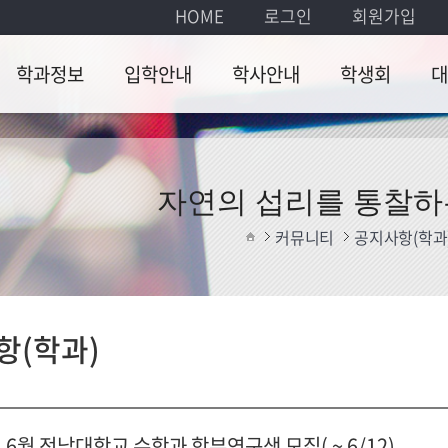
HOME
로그인
회원가입
학과정보
입학안내
학사안내
학생회
대
소개
전남대학교 입학안내
교과 과정
학생회 소개
대학원생 
진
수학과 입학전형 안내
교직및부복수전공
건의사항
입학안내
자연의 섭리를 통찰하
장학제도
개설 교과목
포토갤러리
교과과정
커뮤니티
공지사항(학과
오시는길
수학과 장학내용
학사일정
소모임/분과
대학원·강
생활관
자유게시
항(학과)
진로안내
대학원서식
연구관련 
년 6월 전남대학교 수학과 학부연구생 모집( ~ 6/12)