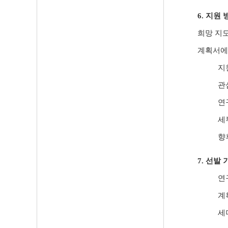
6.
지원 
희망 지
계획서에
지
관
연
세
향
7.
선발 
연
계
세