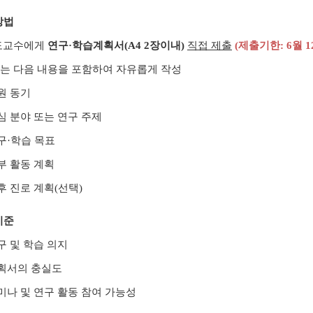
방법
도교수에게
연구
·
학습계획서
(A4 2
장이내
)
직접 제출
(
제출기한
: 6
월
1
는 다음 내용을 포함하여 자유롭게 작성
원 동기
심 분야 또는 연구 주제
구
·
학습 목표
부 활동 계획
후 진로 계획
(
선택
)
기준
구 및 학습 의지
획서의 충실도
미나 및 연구 활동 참여 가능성