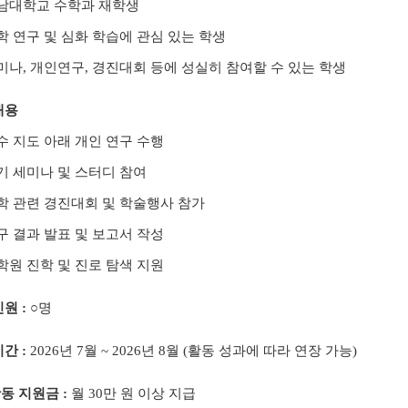
남대학교 수학과 재학생
학 연구 및 심화 학습에 관심 있는 학생
미나
,
개인연구
,
경진대회 등에 성실히 참여할 수 있는 학생
내용
수 지도 아래 개인 연구 수행
기 세미나 및 스터디 참여
학 관련 경진대회 및 학술행사 참가
구 결과 발표 및 보고서 작성
학원 진학 및 진로 탐색 지원
인원
:
○
명
기간
:
2026
년
7
월
~ 2026
년
8
월
(
활동 성과에 따라 연장 가능
)
동 지원금
:
월
30
만 원 이상 지급